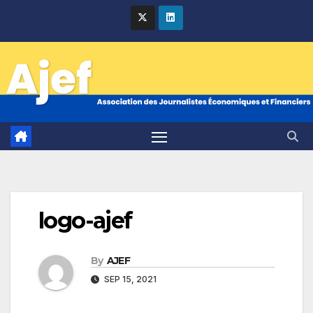
Skip
to
content
logo-ajef
By
AJEF
SEP 15, 2021