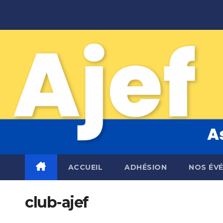
Skip
to
content
ACCUEIL
ADHÉSION
NOS ÉV
club-ajef