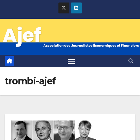
Skip
to
content
trombi-ajef