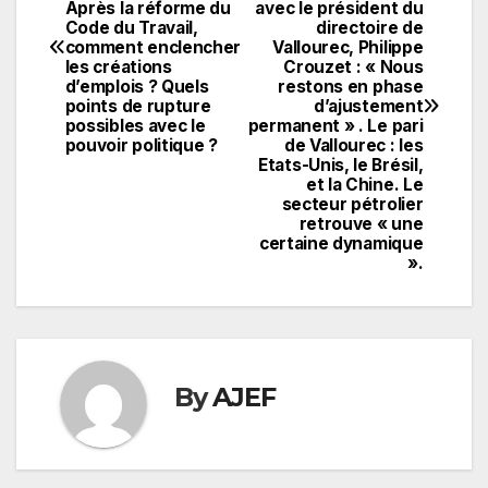
de
Après la réforme du
avec le président du
Code du Travail,
directoire de
l’article
comment enclencher
Vallourec, Philippe
les créations
Crouzet : « Nous
d’emplois ? Quels
restons en phase
points de rupture
d’ajustement
possibles avec le
permanent » . Le pari
pouvoir politique ?
de Vallourec : les
Etats-Unis, le Brésil,
et la Chine. Le
secteur pétrolier
retrouve « une
certaine dynamique
».
By
AJEF