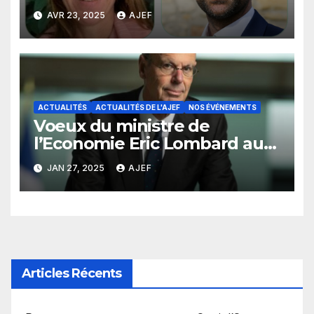
13 mai 2025
AVR 23, 2025
AJEF
ACTUALITÉS
ACTUALITÉS DE L'AJEF
NOS ÉVÉNEMENTS
Voeux du ministre de
l’Economie Eric Lombard aux
adhérents de l’AJEF
JAN 27, 2025
AJEF
Articles Récents