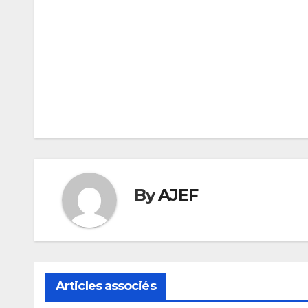
Navigation
de
l’article
By
AJEF
Articles associés