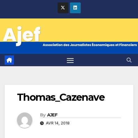
Skip
to
content
Thomas_Cazenave
By
AJEF
AVR 14, 2018