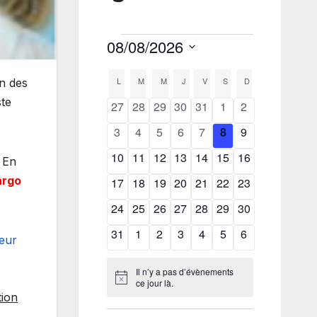
on des
ste
. En
argo
leur
tion