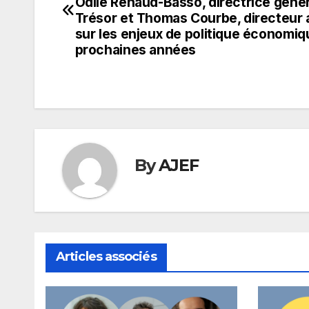
de
Odile Renaud-Basso, directrice géné
Trésor et Thomas Courbe, directeur a
l’article
sur les enjeux de politique économiq
prochaines années
By
AJEF
Articles associés