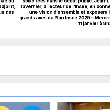
rale du
sollicitées dans le débat public. Jean-
djoint,
Tavernier, directeur de l’Insee, en donn
ue des
une vision d’ensemble et exposera 
grands axes du Plan Insee 2025 – Mercr
11 janvier à 8