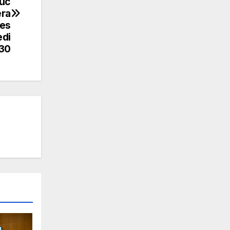
Luc
era
les
edi
h30