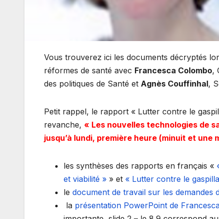
Vous trouverez ici les documents décryptés lors
réformes de santé avec
Francesca Colombo
,
des politiques de Santé et
Agnès Couffinhal
, 
Petit rappel, le rapport « Lutter contre le gas
revanche,
« Les nouvelles technologies de sa
jusqu’à lundi, première heure (minuit et une 
les synthèses des rapports en français «
et viabilité »
» et
« Lutter contre le gaspil
le
document de travail sur les demandes 
la
présentation PowerPoint de Frances
importante
, slide 2 – le 8.9 correspond 