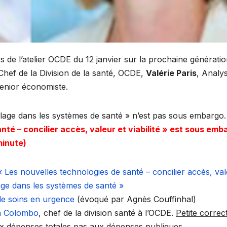
 de l’atelier OCDE du 12 janvier sur la prochaine générati
 Chef de la Division de la santé, OCDE,
Valérie Paris
, Analy
Senior économiste.
pillage dans les systèmes de santé » n’est pas sous embargo
nté – concilier accès, valeur et viabilité » est sous emb
minute)
« Les nouvelles technologies de santé – concilier accès, va
lage dans les systèmes de santé »
de soins en urgence
(évoqué par Agnès Couffinhal)
ca Colombo
, chef de la division santé à l’OCDE.
Petite correc
aux dépenses totales pas aux dépenses publiques.