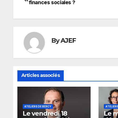
finances sociales ?
de
l’article
By
AJEF
Articles associés
ATELIERS DE BERCY
ATELIER
Le vendredi 18
Le m