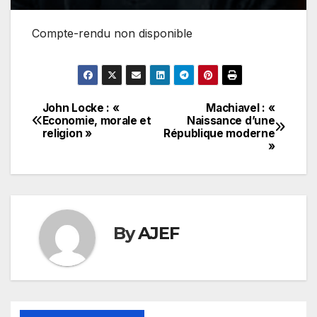
Compte-rendu non disponible
John Locke : «
Machiavel : «
Navigation
Economie, morale et
Naissance d’une
religion »
République moderne
de
»
l’article
By
AJEF