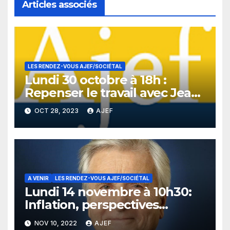
Articles associés
LES RENDEZ-VOUS AJEF/SOCIÉTAL
Lundi 30 octobre à 18h :
Repenser le travail avec Jean-
Dominique Senard, Maud
OCT 28, 2023
AJEF
Bailly, Fanny Lederlin et
Laurent Marquet de Vasselot.
A VENIR
LES RENDEZ-VOUS AJEF/SOCIÉTAL
Lundi 14 novembre à 10h30:
Inflation, perspectives
économiques et
NOV 10, 2022
AJEF