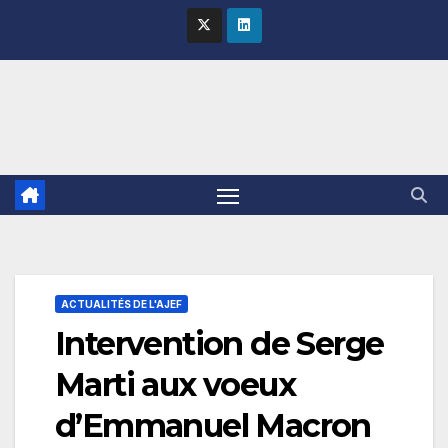
Skip
to
content
ACTUALITÉS DE L'AJEF
Intervention de Serge
Marti aux voeux
d’Emmanuel Macron