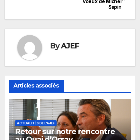
voeux de Michel
de
Sapin
l’article
By
AJEF
Articles associés
ACTUALITÉS DE L'AJEF
Retour sur notre rencontre
au Quai d’Orsay