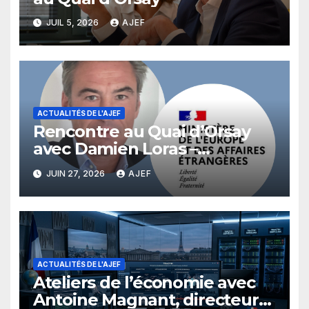
JUIL 5, 2026
AJEF
ACTUALITÉS DE L'AJEF
Rencontre au Quai d’Orsay
avec Damien Loras –
Directeur de la Diplomatie
JUIN 27, 2026
AJEF
économique au Ministère des
Affaires Etrangères
ACTUALITÉS DE L'AJEF
Ateliers de l’économie avec
Antoine Magnant, directeur