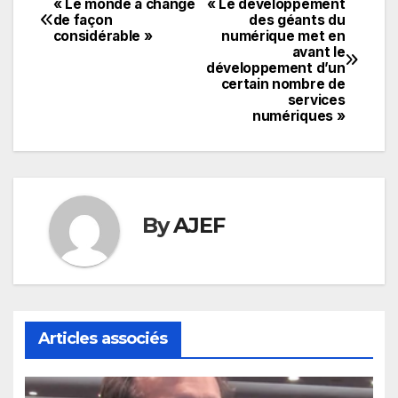
« Le monde a changé
« Le développement
Navigation
de façon
des géants du
considérable »
numérique met en
de
avant le
développement d’un
l’article
certain nombre de
services
numériques »
By
AJEF
Articles associés