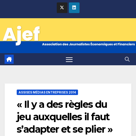
Skip
to
content
ASSISES MÉDIAS ENTREPRISES 2014
« Il y a des règles du
jeu auxquelles il faut
s’adapter et se plier »