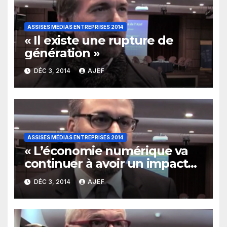
ASSISES MÉDIAS ENTREPRISES 2014
« Il existe une rupture de
génération »
DÉC 3, 2014
AJEF
ASSISES MÉDIAS ENTREPRISES 2014
« L’économie numérique va
continuer à avoir un impact
important dans tous les
DÉC 3, 2014
AJEF
domaines »