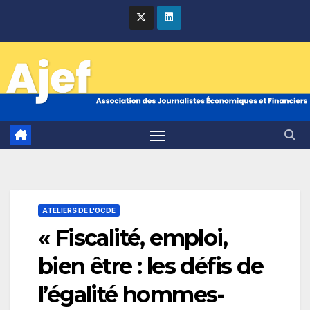
Skip
to
content
ATELIERS DE L'OCDE
« Fiscalité, emploi,
bien être : les défis de
l’égalité hommes-