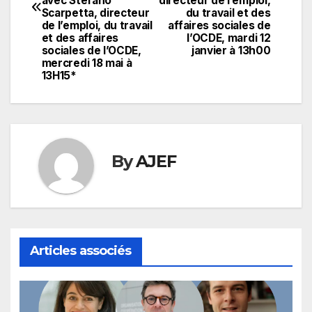
l’article
avec Stefano
directeur de l’emploi,
Scarpetta, directeur
du travail et des
de l’emploi, du travail
affaires sociales de
et des affaires
l’OCDE, mardi 12
sociales de l’OCDE,
janvier à 13h00
mercredi 18 mai à
13H15*
By
AJEF
Articles associés