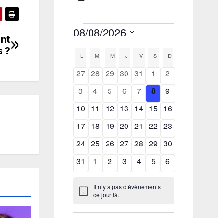
ent
s ?