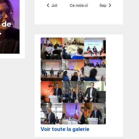
 de
ce :
dre
t,
ue
IFOP
e
 de
Voir toute la galerie