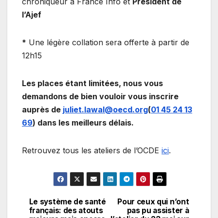
chroniqueur à France Info et
Président de
l’Ajef
*
Une légère collation sera offerte à partir de
12h15
Les places étant limitées, nous vous
demandons de bien vouloir vous inscrire
auprès de
juliet.lawal@oecd.org
(
01 45 24 13
69
) dans les meilleurs délais.
Retrouvez tous les ateliers de l’OCDE
ici
.
Le système de santé
Pour ceux qui n’ont
Navigation
français: des atouts
pas pu assister à