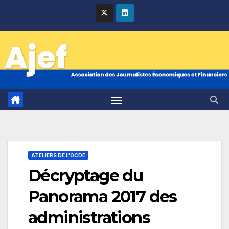
Skip
to
content
ATELIERS DE L'OCDE
Décryptage du
Panorama 2017 des
administrations