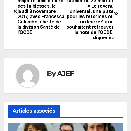
majeurs mais encore
l’atelier du 23 mai sur
de
des faiblesses, le
« Le revenu
jeudi 9 novembre
universel, une piste
l’article
2017, avec Francesca
pour les réformes ou
Colombo, cheffe de
un leurre? » ou
la division Santé de
souhaitent retrouver
l’OCDE
la note de l’OCDE,
cliquer ici
By
AJEF
Articles associés