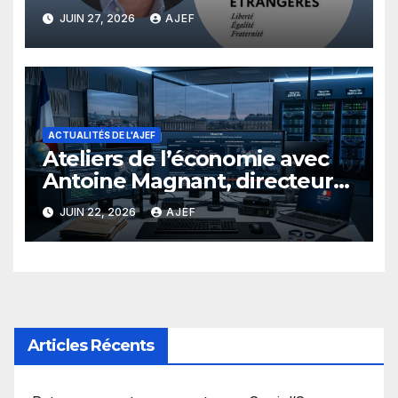
Directeur de la Diplomatie
JUIN 27, 2026
AJEF
économique au Ministère des
Affaires Etrangères
ACTUALITÉS DE L'AJEF
Ateliers de l’économie avec
Antoine Magnant, directeur
de Tracfin
JUIN 22, 2026
AJEF
Articles Récents