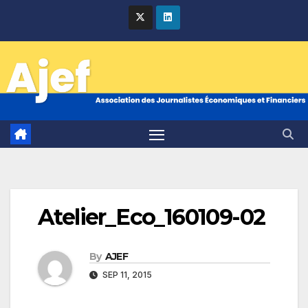
Skip
to
content
Atelier_Eco_160109-02
By
AJEF
SEP 11, 2015