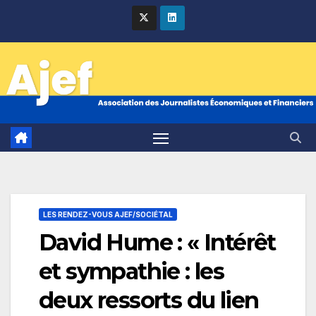
Skip
to
content
LES RENDEZ-VOUS AJEF/SOCIÉTAL
David Hume : « Intérêt
et sympathie : les
deux ressorts du lien