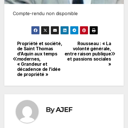
Compte-rendu non disponible
Propriété et société,
Rousseau : « La
Navigation
de Saint Thomas
volonté générale,
d’Aquin aux temps
entre raison publique
de
modernes,
et passions sociales
« Grandeur et
»
l’article
décadence de l’idée
de propriété »
By
AJEF