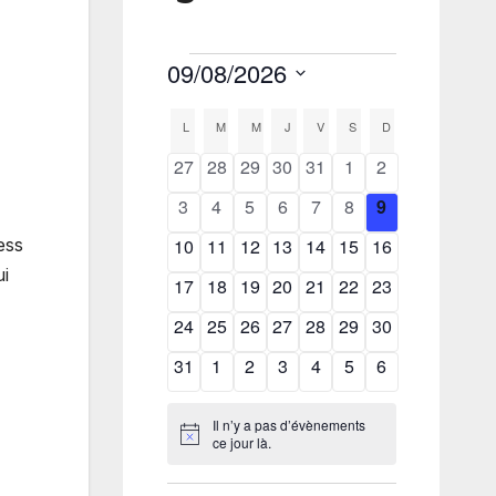
ess
ui