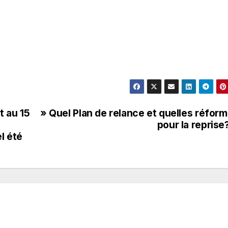
t au 15
» Quel Plan de relance et quelles réfor
s
pour la reprise
l été