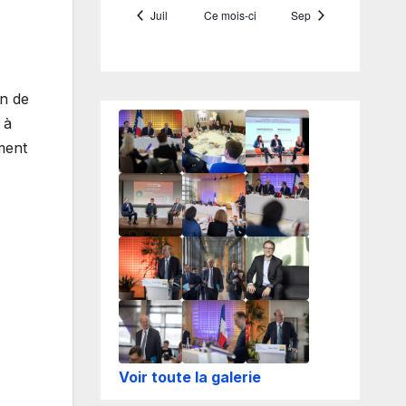
on de
 à
ment
Voir toute la galerie