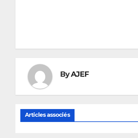
Navigation
de
l’article
By
AJEF
Articles associés