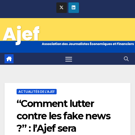
Skip
to
content
ACTUALITÉS DE L'AJEF
“Comment lutter
contre les fake news
?” : l’Ajef sera