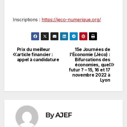
Inscriptions :
https://jeco-numerique.org/
Prix du meilleur
15e Journées de
Navigation
article financier :
l’Économie (Jéco) :
appel à candidature
Bifurcations des
de
économies, quel
futur ? – 15, 16 et 17
l’article
novembre 2022 à
Lyon
By
AJEF