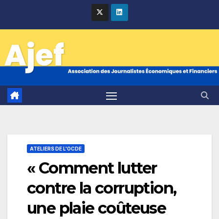
Skip
to
content
ATELIERS DE L'OCDE
« Comment lutter
contre la corruption,
une plaie coûteuse