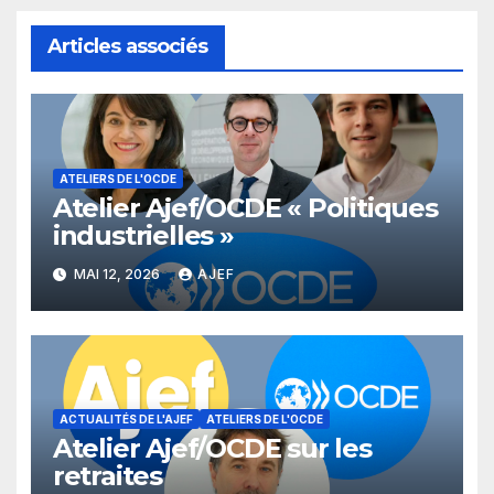
Articles associés
ATELIERS DE L'OCDE
Atelier Ajef/OCDE « Politiques
industrielles »
MAI 12, 2026
AJEF
ACTUALITÉS DE L'AJEF
ATELIERS DE L'OCDE
Atelier Ajef/OCDE sur les
retraites