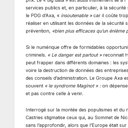
prix. Le « big data » est aussi intimement lié à
services publics et, en particulier, à la sécuri
le PDG d’Axa, «
insoutenable »
car il coûte tro
réaliser en utilisant les données de la sécurité
prévention,
«bien plus efficaces qu’un énième 
Si le numérique offre de formidables opportunit
criminels.
« Le danger est partout »
reconnait H
peut frapper dans différents domaines : les systè
voire la destruction de données des entreprises
des conseils d’administration. Le Groupe Axa es
souvent
« le syndrome Maginot » :
on dépense t
et pas contre celle à venir.
Interrogé sur la montée des populismes et du
Castries stigmatise ceux qui, au Sommet de Ni
sans l’approfondir, alors que l’Europe était su