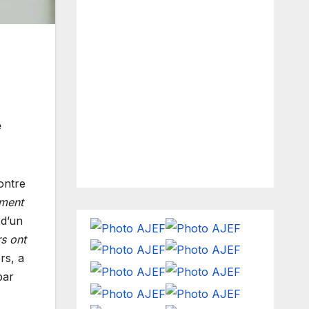
e
ontre
iment
 d’un
s ont
rs, a
par