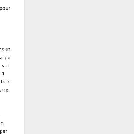
 pour
es et
»
qui
e vol
 1
 trop
erre
e
on
 par