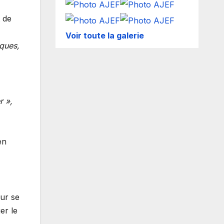
 de
Voir toute la galerie
sques,
r »,
en
our se
er le