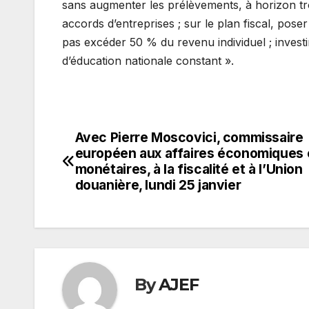
sans augmenter les prélèvements, à horizon troi
accords d’entreprises ; sur le plan fiscal, pos
pas excéder 50 % du revenu individuel ; inves
d’éducation nationale constant ».
Avec Pierre Moscovici, commissaire
Navigation
européen aux affaires économiques 
de
monétaires, à la fiscalité et à l’Union
douanière, lundi 25 janvier
l’article
By
AJEF