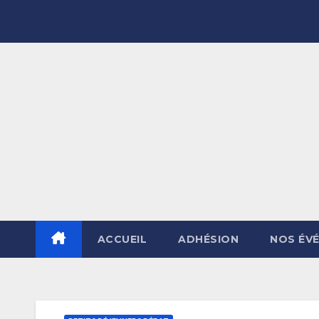
Skip
to
content
ACCUEIL
ADHÉSION
NOS ÉV