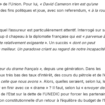
» de l’Union. Pour lui,
« David Cameron n’en est qu’une
 à des fins politiques et joue, avec son referendum, «
à la rou
el l’assureur est particulièrement attentif. Interrogé sur s
up d chapeau à la diplomatie française qui
est « parvenue 
te relativement exigeante
». Un succès «
dont on peut
n meilleur. Un paradoxe criant au regard de notre incapacité
ur du drame français »,
depuis une génération. Dans les
x très bas des taux d’intérêt, des cours du pétrole et de l’
 celle que nous avons ».
Alors, quelles seraient, selon lui, l
en finir avec ce « drame » ? Il faut, selon lui « e
nvoyer de
 de l’Etat sur la dette de l’UNEDIC pour forcer les partenai
tion constitutionnelle d’un retour à l’équilibre du budget de l’