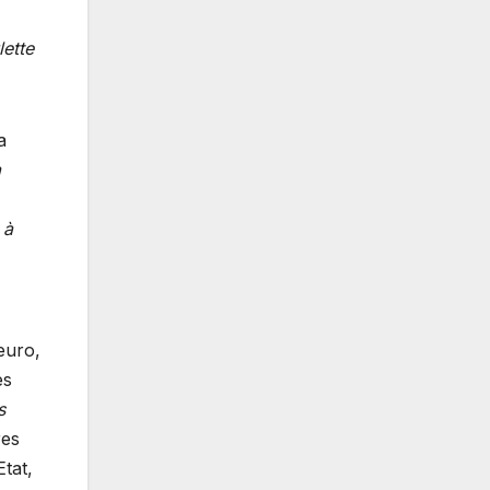
lette
a
à
 à
euro,
es
s
res
Etat,