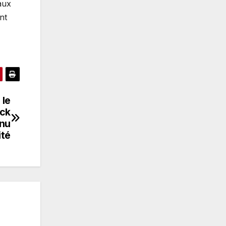
aux
nt
 le
ick
enu
ité