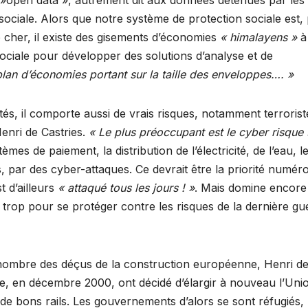
 l’ »open data », autrement dit aux données détenues par les
té sociale. Alors que notre système de protection sociale est,
p cher, il existe des gisements d’économies
« himalayens »
à
 sociale pour développer des solutions d’analyse et de
plan d’économies portant sur la taille des enveloppes…. »
és, il comporte aussi de vrais risques, notamment terrorist
enri de Castries.
« Le plus préoccupant est le cyber risque 
mes de paiement, la distribution de l’électricité, de l’eau, l
, par des cyber-attaques. Ce devrait être la priorité numéro
t d’ailleurs
« attaqué tous les jours ! »
. Mais domine encore
rop pour se protéger contre les risques de la dernière gu
 nombre des déçus de la construction européenne, Henri d
ce, en décembre 2000, ont décidé d’élargir à nouveau l’Uni
r de bons rails. Les gouvernements d’alors se sont réfugiés,