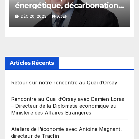
énergétique, décarbonation…
Augustin de Romanet, PDG
DÉC 20, 2023
AJEF
du groupe ADP, vient
répondre aux questions des
membres de l’Ajef le 21
décembre à 8h45.
Articles Récents
Retour sur notre rencontre au Quai d’Orsay
Rencontre au Quai d’Orsay avec Damien Loras
– Directeur de la Diplomatie économique au
Ministère des Affaires Etrangères
Ateliers de l’économie avec Antoine Magnant,
directeur de Tracfin