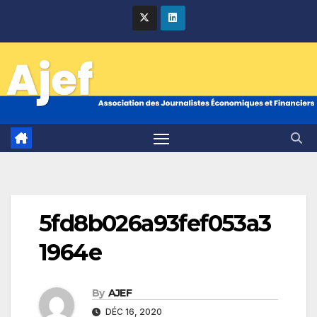
Skip
to
content
5fd8b026a93fef053a3
1964e
By
AJEF
DÉC 16, 2020