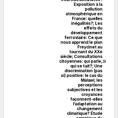
Navigation
Exposition à la
pollution
de
atmosphérique en
France: quelles
l’article
inégalités?; Les
effets du
développement
ferroviaire: Ce que
nous apprend le plan
Freycinet au
tournant du XXe
siècle; Consultations
citoyennes: qui parle,
qui se tait?; Une
discrimination (pas
si) positive: le cas du
Malawi; les
perceptions
subjectives et les
croyances
façonnent-elles
l’adaptation au
changement
climatique? Étude