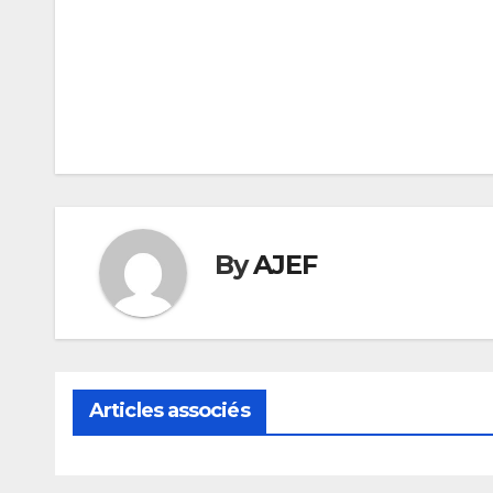
Navigation
de
l’article
By
AJEF
Articles associés