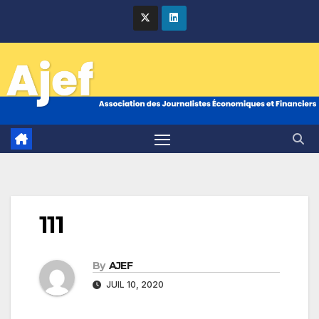
Skip
to
content
111
By
AJEF
JUIL 10, 2020