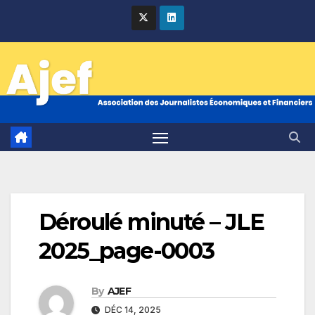
Skip
to
content
Déroulé minuté – JLE
2025_page-0003
By
AJEF
DÉC 14, 2025