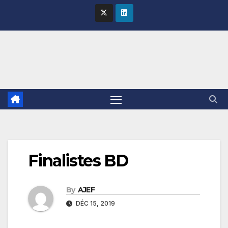
Skip
to
content
Finalistes BD
By
AJEF
DÉC 15, 2019